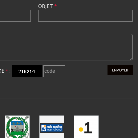
OBJET
*
DE
*
:
ENVOYER