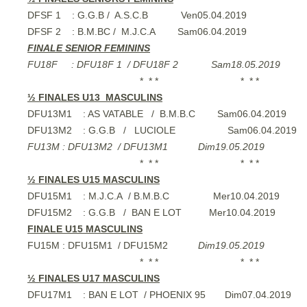
DFSF 1 : G.G.B / A.S.C.B Ven05.04.
DFSF 2 : B.M.BC / M.J.C.A Sam06.04.20
FINALE SENIOR FEMININS
FU18F : DFU18F 1 / DFU18F 2 Sam18.05.2
* * * * * * * 
½ FINALES U13 MASCULINS
DFU13M1 : AS VATABLE / B.M.B.C Sam06.04.201
DFU13M2 : G.G.B / LUCIOLE Sam0
FU13M : DFU13M2 / DFU13M1 Dim19.05.2
* * * * * * * 
½ FINALES U15 MASCULINS
DFU15M1 : M.J.C.A / B.M.B.C Mer10.04.
DFU15M2 : G.G.B / BAN E LOT Mer10.04.
FINALE U15 MASCULINS
FU15M : DFU15M1 / DFU15M2
Dim19.05.2019
* * * * * * * 
½ FINALES U17 MASCULINS
DFU17M1 : BAN E LOT / PHOENIX 95 Dim07.