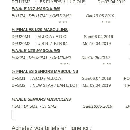
DFU17M2 : LES FLYERS / LUCIOLE Dim07.0
FINALE U17 MASCULINS
FU17M : DFU17M2 / DFU17M1 Dim19.05.2
* * * * * * * 
½ FINALES U20 MASCULINS
DFU20M1 : M.J.C.A / E.D.O Sam06.04.201
DFU20M2 : U.S.R / BTB 94 Mer10.04.20
FINALE U20 MASCULINS
FU20M : DFU20M1 / DFU20M2 Dim19.05.2
* * * * * * * 
½ FINALES SENIORS MASCULINS
DFSM1 : A.C.D / M.J.C.A Sam06.04.20
DFSM2 : NEW STAR / BAN E LOT Mar09.04.2
FINALE SENIORS MASCULINS
FSM : DFSM1 / DFSM2 Sam18.05.2019 
Achetez vos billets en ligne ici :