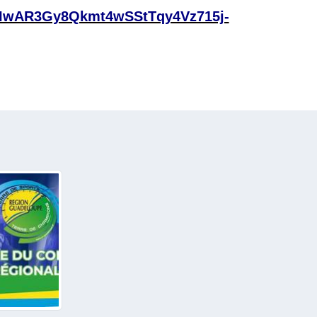
lid=IwAR3Gy8Qkmt4wSStTqy4Vz715j-