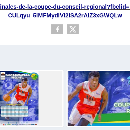
finales-de-la-coupe-du-conseil-regional?fbc
CULqyu_5lMFMydiVi2iSA2rAIZ3xGWQLw